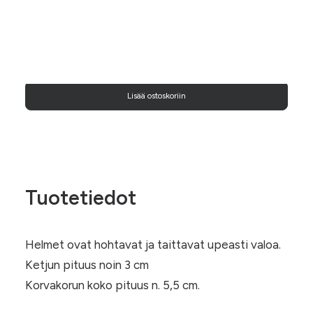
Duo-
Helminen
(007)
Lisää ostoskoriin
määrä
Tuotetiedot
Helmet ovat hohtavat ja taittavat upeasti valoa.
Ketjun pituus noin 3 cm
Korvakorun koko pituus n. 5,5 cm.