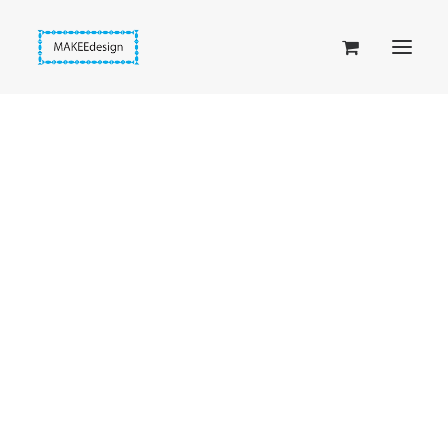
Taskuset (lompakkopussukka)
Piiloset (clutch)
Kirjekuorilaukut
Penaalit
Taitettavat lompakot
Passipussit
Hiirenkorva-kirjanmerkit
Fantasia-kirjanmerkit
Penaalit
Piiloset
Kirjekuorilaukut
Kirjakorvakorut
Kirjakaulakorut
Beige