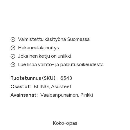
heijastava
ketju
Lisää ostoskoriin
(043)
määrä
Valmistettu käsityönä Suomessa
Hakaneulakiinnitys
Jokainen ketju on uniikki
Lue lisää vaihto- ja palautusoikeudesta
Tuotetunnus (SKU):
6543
Osastot:
BLING
,
Asusteet
Avainsanat:
Vaaleanpunainen
,
Pinkki
Koko-opas