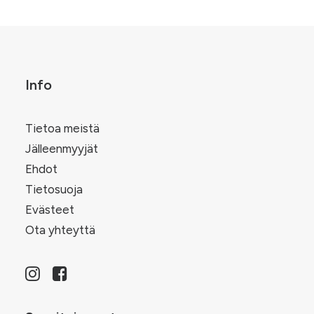
tuotteen
.
muunnelma.
sivulla.
Voit
tehdä
valinnat
tuotteen
sivulla.
Info
Tietoa meistä
Jälleenmyyjät
Ehdot
Tietosuoja
Evästeet
Ota yhteyttä