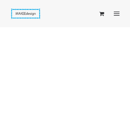
Taskuset (lompakkopussukka)
Piiloset (clutch)
Kirjekuorilaukut
Penaalit
Taitettavat lompakot
Etusivu
Asusteet
BLING! heijastava ketju (043)
Passipussit
Hiirenkorva-kirjanmerkit
Fantasia-kirjanmerkit
Penaalit
Piiloset
Kirjekuorilaukut
Kirjakorvakorut
Kirjakaulakorut
Beige