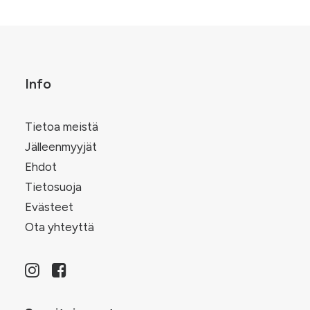
tuotteen
.
muunnelma.
sivulla.
Voit
tehdä
valinnat
tuotteen
sivulla.
Info
Tietoa meistä
Jälleenmyyjät
Ehdot
Tietosuoja
Evästeet
Ota yhteyttä