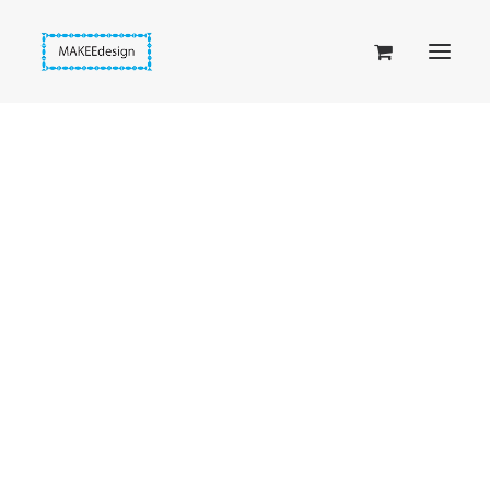
Taskuset (lompakkopussukka)
Piiloset (clutch)
Kirjekuorilaukut
Penaalit
Taitettavat lompakot
Etusivu
Asusteet
BLING! heijastava ketju (038)
Passipussit
Hiirenkorva-kirjanmerkit
Fantasia-kirjanmerkit
Penaalit
Piiloset
Kirjekuorilaukut
Kirjakorvakorut
Kirjakaulakorut
Beige