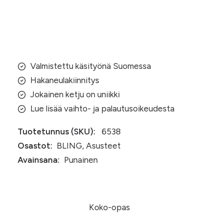
heijastava
ketju
Lisää ostoskoriin
(038)
määrä
Valmistettu käsityönä Suomessa
Hakaneulakiinnitys
Jokainen ketju on uniikki
Lue lisää vaihto- ja palautusoikeudesta
Tuotetunnus (SKU):
6538
Osastot:
BLING
,
Asusteet
Avainsana:
Punainen
Koko-opas