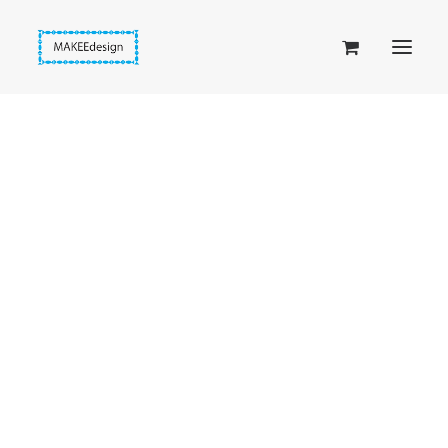
Taskuset (lompakkopussukka)
Piiloset (clutch)
Kirjekuorilaukut
Penaalit
Taitettavat lompakot
Etusivu
Asusteet
BLING! heijastava ketju (017)
Passipussit
Hiirenkorva-kirjanmerkit
Fantasia-kirjanmerkit
Penaalit
Piiloset
Kirjekuorilaukut
Kirjakorvakorut
Kirjakaulakorut
Beige