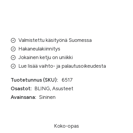
heijastava
ketju
Lisää ostoskoriin
(017)
määrä
Valmistettu käsityönä Suomessa
Hakaneulakiinnitys
Jokainen ketju on uniikki
Lue lisää vaihto- ja palautusoikeudesta
Tuotetunnus (SKU):
6517
Osastot:
BLING
,
Asusteet
Avainsana:
Sininen
Koko-opas