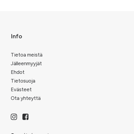
tuotteen
.
muunnelma.
sivulla.
Voit
tehdä
valinnat
tuotteen
sivulla.
Info
Tietoa meistä
Jälleenmyyjät
Ehdot
Tietosuoja
Evästeet
Ota yhteyttä