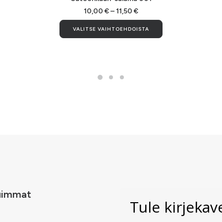
on
o
useampi
Hintaluokka:
u
10,00
€
–
11,50
€
10,00 €
muunnelma.
m
Tällä
-
VALITSE VAIHTOEHDOISTA
Voit
V
la
tuotteella
11,50 €
tehdä
t
on
valinnat
v
i
useampi
tuotteen
t
ma.
muunnelma.
sivulla.
si
Voit
tehdä
valinnat
n
tuotteen
sivulla.
uimmat
Tule kirjeka