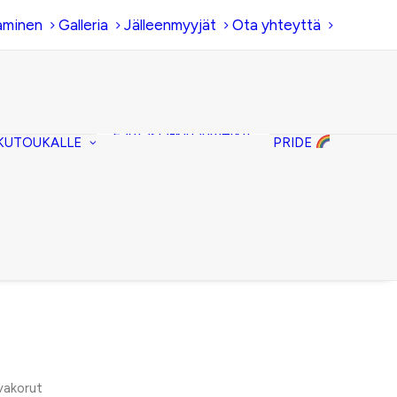
aminen
Galleria
Jälleenmyyjät
Ota yhteyttä
Hiirenkorva-
kirjanmerkit
Fantasia-kirjanmerkit
KUTOUKALLE
PRIDE
Penaalit
Piiloset
Kirjekuorilaukut
Kirjakorvakorut
Kirjakaulakorut
vakorut