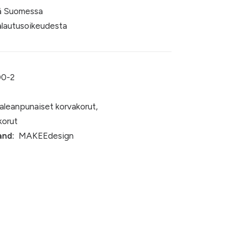
nä Suomessa
palautusoikeudesta
00-2
aleanpunaiset korvakorut
,
korut
and:
MAKEEdesign