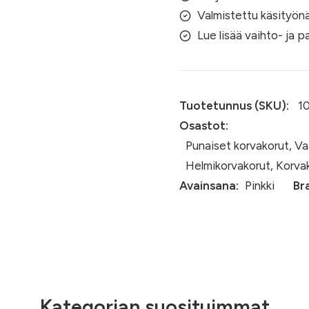
Valmistettu käsityö
Lue lisää vaihto- ja 
Tuotetunnus (SKU):
1
Osastot:
Punaiset korvakorut
,
Va
Helmikorvakorut
,
Korva
Avainsana:
Pinkki
Br
Kategorian suosituimmat