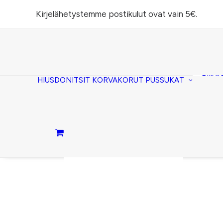
Kirjelähetystemme postikulut ovat vain 5€.
Task
(lomp
Piilos
HIUSDONITSIT
KORVAKORUT
PUSSUKAT
Kirje
Penaa
Taite
lomp
Passi
Ostoskori on tyhjä.