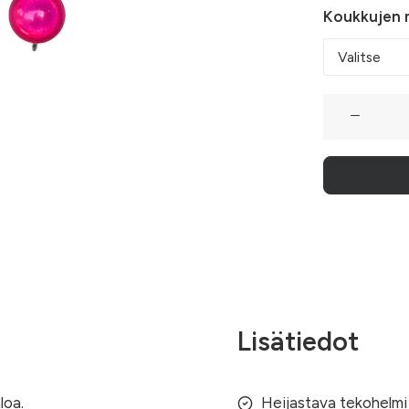
Koukkujen m
Aniliininpun
roikkuvat
helmikorvak
(Duo-
Helminen)
määrä
Lisätiedot
loa.
Heijastava tekohelmi 