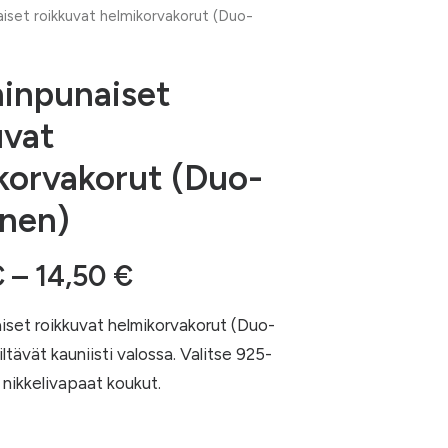
naiset roikkuvat helmikorvakorut (Duo-
ninpunaiset
uvat
korvakorut (Duo-
nen)
Hintaluokka:
€
–
14,50
€
12,00 €
aiset roikkuvat helmikorvakorut (Duo-
-
ltävät kauniisti valossa. Valitse 925-
14,50 €
 nikkelivapaat koukut.