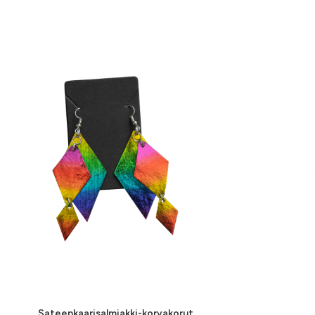
Tällä
ällä
tuotteell
uotteella
VALITSE VAIHTOEHDOISTA
Sateenkaarisalmiakki-korvakorut