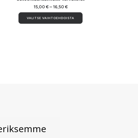
on
n
useampi
seampi
Hintaluokka:
15,00
€
–
16,50
€
15,00 €
muunnelm
uunnelma.
Tällä
-
VALITSE VAIHTOEHDOISTA
Voit
oit
tuotteella
16,50 €
tehdä
ehdä
on
valinnat
alinnat
useampi
tuotteen
uotteen
muunnelma.
sivulla.
vulla.
Voit
tehdä
valinnat
tuotteen
sivulla.
veriksemme