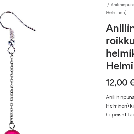
Aniliininpu
Helminen)
Anilii
roikk
helmi
Helmi
12,00
Aniliininpun
Helminen) kii
hopeiset tai