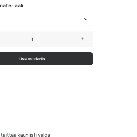
ateriaali
aiset
orut
Lisää ostoskoriin
taittaa kauniisti valoa