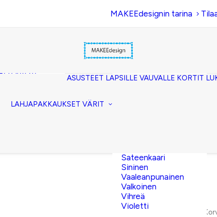
MAKEEdesignin tarina
Tila
Beige
Eläinkuosi
Hopea
Keltainen
uset
Kerma
akkopussukka)
Kulta
et (clutch)
ASUSTEET
LAPSILLE
VAUVALLE
KORTIT
LU
Lila
kuorilaukut
Musta
lit
Oranssi
ttavat
LAHJAPAKKAUKSET
VÄRIT
Pinkki
akot
Pronssi
pussit
Punainen
Ruskea
Ruusukulta
Sateenkaari
Sininen
Vaaleanpunainen
Valkoinen
Vihreä
Violetti
Etusivu
Kor