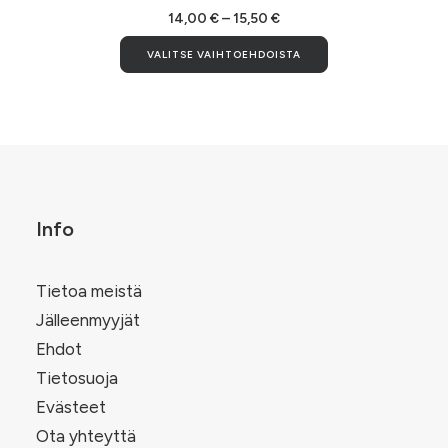
useampi
Hintaluokka:
14,00
€
–
15,50
€
14,00 €
muunnelma.
Tällä
-
VALITSE VAIHTOEHDOISTA
Voit
tuotteella
15,50 €
tehdä
on
valinnat
useampi
tuotteen
muunnelma.
.
sivulla.
Voit
tehdä
valinnat
tuotteen
sivulla.
Info
Tietoa meistä
Jälleenmyyjät
Ehdot
Tietosuoja
Evästeet
Ota yhteyttä