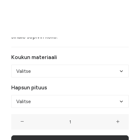
10,00 €
Alpakkahopeaiset hapsukorvakorut on
-
valmistettu käsityönä Suomessa. Valitse 925-
21,50 €
hopeiset tai nikkelivapaat korvakorukoukut ja
sinulle sopivin koko.
Koukun materiaali
Hapsun pituus
Alpakkahopeaiset
hapsukorvakorut
määrä