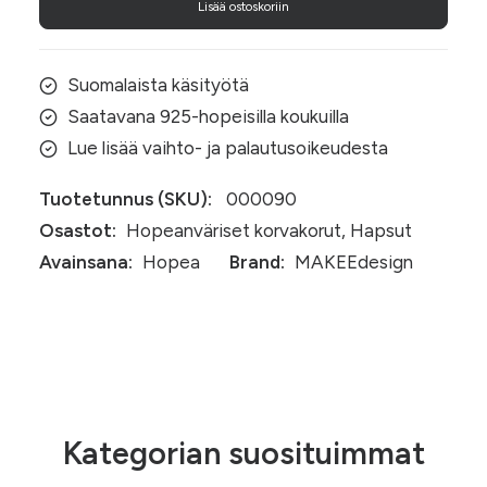
Lisää ostoskoriin
Suomalaista käsityötä
Saatavana 925-hopeisilla koukuilla
Lue lisää vaihto- ja palautusoikeudesta
Tuotetunnus (SKU):
000090
Osastot:
Hopeanväriset korvakorut
,
Hapsut
Avainsana:
Hopea
Brand:
MAKEEdesign
Kategorian suosituimmat