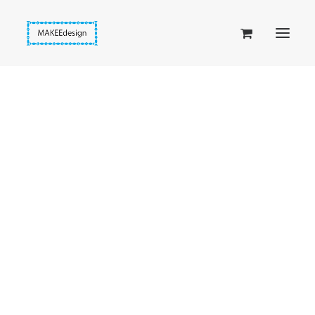
Taskuset (lompakkopussukka)
Piiloset (clutch)
Kirjekuorilaukut
Penaalit
Taitettavat lompakot
Etusivu
Hapsut
Alpakkahopeaiset hapsukorvakorut
Passipussit
Hiirenkorva-kirjanmerkit
Fantasia-kirjanmerkit
Penaalit
Piiloset
Kirjekuorilaukut
Kirjakorvakorut
Kirjakaulakorut
Beige