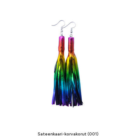
Tällä
tuotteella
VALITSE VAIHTOEHDOISTA
Sateenkaari-korvakorut (001)
on