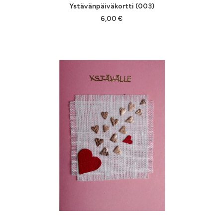
LISÄÄ OSTOSKORIIN
Ystävänpäiväkortti (003)
6,00
€