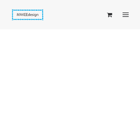
Taskuset (lompakkopussukka)
Piiloset (clutch)
Kirjekuorilaukut
Penaalit
Taitettavat lompakot
Passipussit
Ystävänpäiväkortit
Hiirenkorva-kirjanmerkit
Fantasia-kirjanmerkit
Penaalit
Piiloset
Kirjekuorilaukut
Näytetään kaikki 4 tulosta
Sorted
Kirjakorvakorut
by
Kirjakaulakorut
latest
Beige