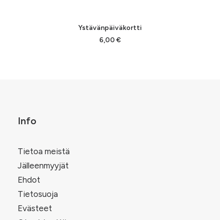
LISÄÄ OSTOSKORIIN
Ystävänpäiväkortti
6,00
€
Info
Tietoa meistä
Jälleenmyyjät
Ehdot
Tietosuoja
Evästeet