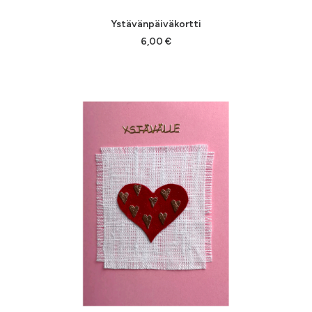
LISÄÄ OSTOSKORIIN
Ystävänpäiväkortti
6,00
€