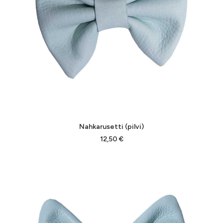
Tällä
VALITSE VAIHTOEHDOISTA
Nahkarusetti (pilvi)
tuotteella
on
12,50
€
useampi
muunnelma.
Voit
tehdä
valinnat
tuotteen
sivulla.