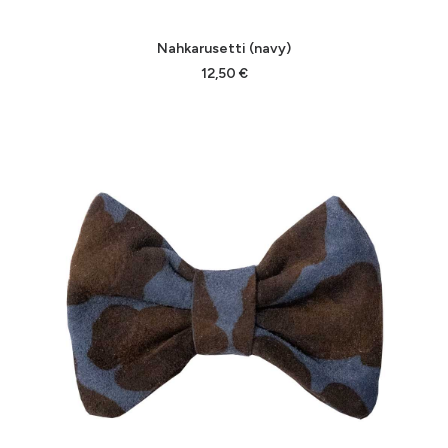
Tällä
VALITSE VAIHTOEHDOISTA
Nahkarusetti (navy)
tuotteella
on
12,50
€
useampi
muunnelma.
Voit
tehdä
valinnat
tuotteen
sivulla.