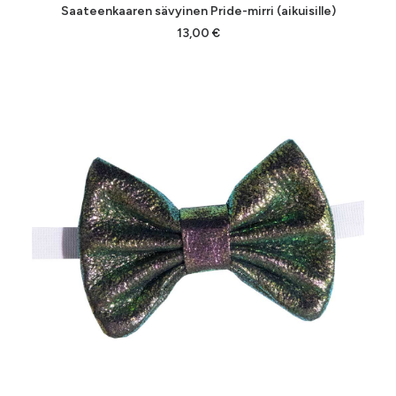
LISÄÄ OSTOSKORIIN
Saateenkaaren sävyinen Pride-mirri (aikuisille)
13,00
€