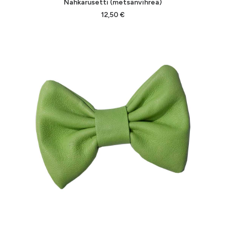
Nahkarusetti (metsänvihreä)
tuotteella
on
12,50
€
useampi
muunnelma.
Voit
tehdä
valinnat
tuotteen
sivulla.