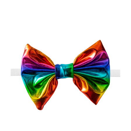
on
13,00
€
useampi
muunnelma.
Voit
tehdä
valinnat
tuotteen
sivulla.