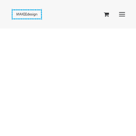
Taskuset (lompakkopussukka)
Piiloset (clutch)
Kirjekuorilaukut
Penaalit
Taitettavat lompakot
Passipussit
Mirrit
Hiirenkorva-kirjanmerkit
Fantasia-kirjanmerkit
Penaalit
Piiloset
Kirjekuorilaukut
Näytetään kaikki 29 tulosta
Sorted
Kirjakorvakorut
by
Kirjakaulakorut
latest
Beige