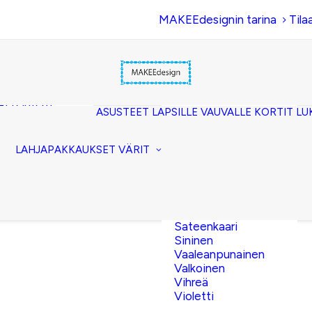
MAKEEdesignin tarina
Tila
Beige
Eläinkuosi
Hopea
Keltainen
uset
Kerma
akkopussukka)
Kulta
et (clutch)
ASUSTEET
LAPSILLE
VAUVALLE
KORTIT
LU
Lila
kuorilaukut
Musta
lit
Oranssi
ttavat
LAHJAPAKKAUKSET
VÄRIT
Pinkki
akot
Pronssi
pussit
Punainen
Ruskea
Ruusukulta
Sateenkaari
Sininen
Vaaleanpunainen
Valkoinen
Vihreä
Violetti