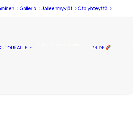
aminen
Galleria
Jälleenmyyjät
Ota yhteyttä
Hiirenkorva-
kirjanmerkit
Fantasia-kirjanmerkit
KUTOUKALLE
PRIDE
Penaalit
Piiloset
Kirjekuorilaukut
Kirjakorvakorut
Kirjakaulakorut