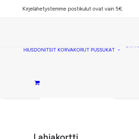
Kirjelähetystemme postikulut ovat vain 5€.
Task
(lomp
Piilos
HIUSDONITSIT
KORVAKORUT
PUSSUKAT
Kirje
Penaa
Taite
lomp
Passi
Ostoskori on tyhjä.
Lahjakortti