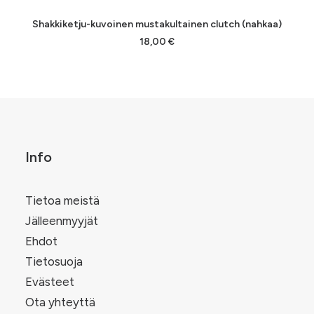
LISÄÄ OSTOSKORIIN
Shakkiketju-kuvoinen mustakultainen clutch (nahkaa)
18,00
€
Info
Tietoa meistä
Jälleenmyyjät
Ehdot
Tietosuoja
Evästeet
Ota yhteyttä