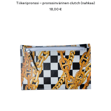
LISÄÄ OSTOSKORIIN
Tiikeripronssi – pronssinvärinen clutch (nahkaa)
18,00
€