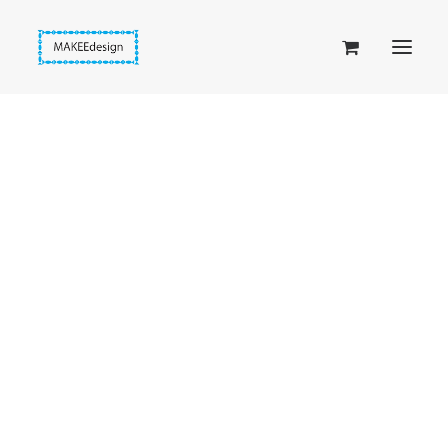
Taskuset (lompakkopussukka)
Piiloset (clutch)
Kirjekuorilaukut
Penaalit
Taitettavat lompakot
Passipussit
Kultaiset clutchit
Hiirenkorva-kirjanmerkit
Fantasia-kirjanmerkit
Penaalit
Piiloset
Kirjekuorilaukut
Näytetään kaikki 3 tulosta
Sorted
Kirjakorvakorut
by
Kirjakaulakorut
latest
Beige