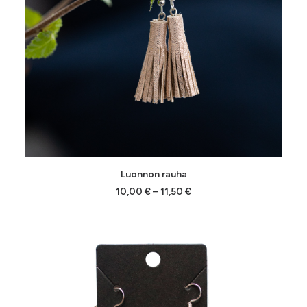
Tällä
VALITSE VAIHTOEHDOISTA
Luonnon rauha
tuotteella
on
Hintaluokka:
10,00
€
–
11,50
€
10,00 €
useampi
-
muunnelma.
11,50 €
Voit
tehdä
valinnat
tuotteen
sivulla.