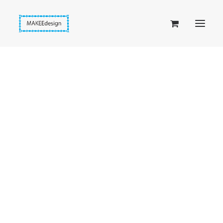
Taskuset (lompakkopussukka)
Piiloset (clutch)
Kirjekuorilaukut
Penaalit
Taitettavat lompakot
Passipussit
Kullanväriset korvakorut
Hiirenkorva-kirjanmerkit
Fantasia-kirjanmerkit
Penaalit
Piiloset
Kirjekuorilaukut
Näytetään kaikki 15 tulosta
Sorted
Kirjakorvakorut
by
Kirjakaulakorut
latest
Beige