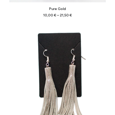
Tällä
VALITSE VAIHTOEHDOISTA
Pure Gold
tuotteella
on
Hintaluokka:
10,00
€
–
21,50
€
10,00 €
useampi
-
muunnelma.
21,50 €
Voit
tehdä
valinnat
tuotteen
sivulla.