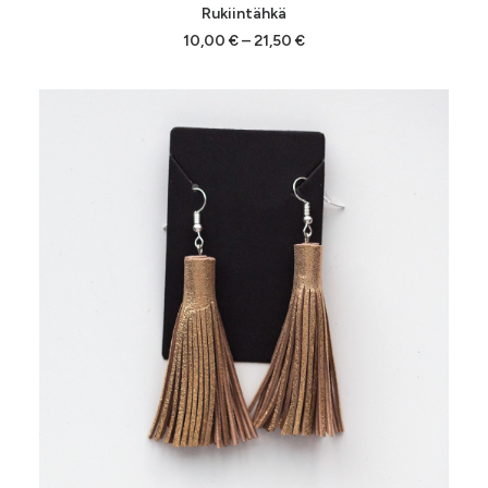
VALITSE VAIHTOEHDOISTA
Rukiintähkä
tuotteella
on
Hintaluokka:
10,00
€
–
21,50
€
10,00 €
useampi
-
muunnelma.
21,50 €
Voit
tehdä
valinnat
tuotteen
sivulla.