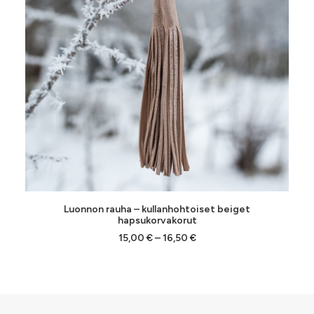
Tällä
VALITSE VAIHTOEHDOISTA
Luonnon rauha – kullanhohtoiset beiget
tuotteella
hapsukorvakorut
on
Hintaluokka:
15,00
€
–
16,50
€
useampi
15,00 €
muunnelma.
-
Voit
16,50 €
tehdä
valinnat
tuotteen