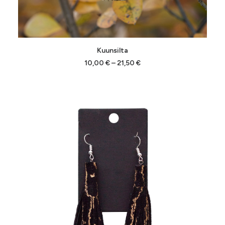
Tällä
VALITSE VAIHTOEHDOISTA
Kuunsilta
tuotteella
on
Hintaluokka:
10,00
€
–
21,50
€
10,00 €
useampi
-
muunnelma.
21,50 €
Voit
tehdä
valinnat
tuotteen
sivulla.