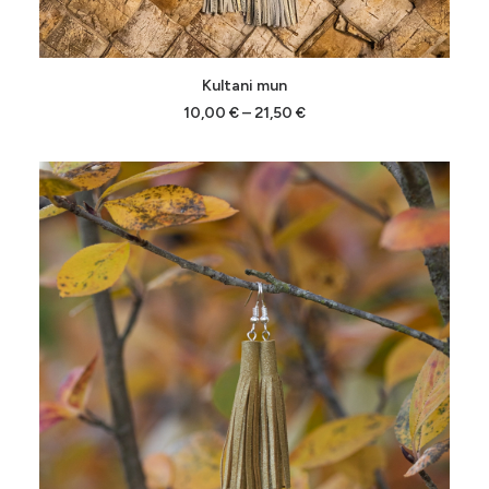
Tällä
VALITSE VAIHTOEHDOISTA
Kultani mun
tuotteella
on
Hintaluokka:
10,00
€
–
21,50
€
10,00 €
useampi
-
muunnelma.
21,50 €
Voit
tehdä
valinnat
tuotteen
sivulla.