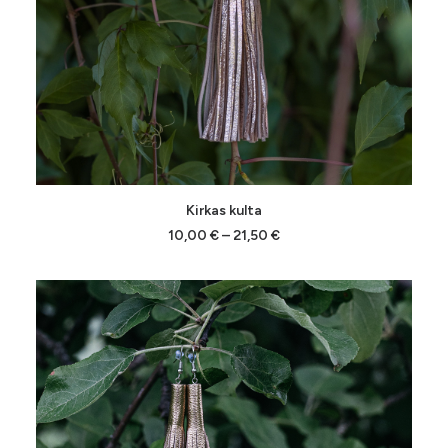
Tällä
VALITSE VAIHTOEHDOISTA
Kirkas kulta
tuotteella
on
Hintaluokka:
10,00
€
–
21,50
€
10,00 €
useampi
-
muunnelma.
21,50 €
Voit
tehdä
valinnat
tuotteen
sivulla.