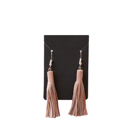
on
Hintaluokka:
13,50
€
–
17,00
€
13,50 €
useampi
-
muunnelma.
17,00 €
Voit
tehdä
valinnat
tuotteen
sivulla.
Tällä