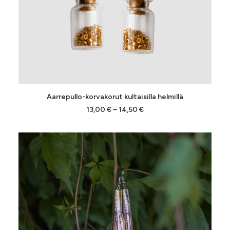
Tällä
VALITSE VAIHTOEHDOISTA
Aarrepullo-korvakorut kultaisilla helmillä
tuotteella
on
Hintaluokka:
13,00
€
–
14,50
€
13,00 €
useampi
-
muunnelma.
14,50 €
Voit
tehdä
valinnat
tuotteen
sivulla.