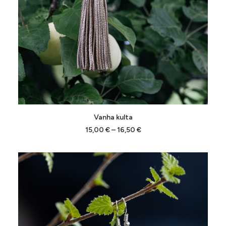
Tällä
VALITSE VAIHTOEHDOISTA
Vanha kulta
tuotteella
on
Hintaluokka:
15,00
€
–
16,50
€
15,00 €
useampi
-
muunnelma.
16,50 €
Voit
tehdä
valinnat
tuotteen
sivulla.