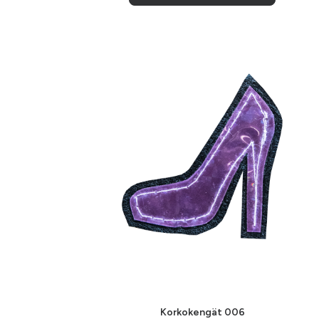
LISÄÄ OSTOSKORIIN
Korkokengät 006