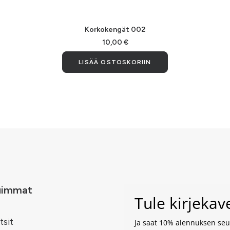
LISÄÄ OSTOSKORIIN
Korkokengät 002
10,00
€
LISÄÄ OSTOSKORIIN
uimmat
Tule kirjeka
tsit
Ja saat 10% alennuksen seur