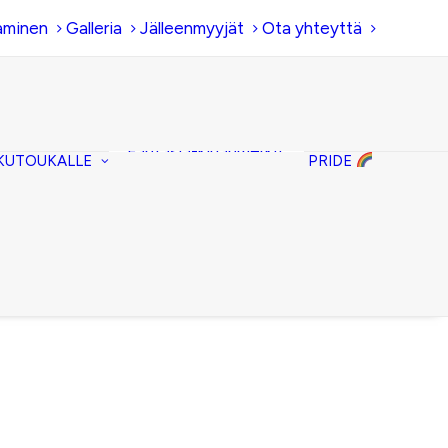
aminen
Galleria
Jälleenmyyjät
Ota yhteyttä
Hiirenkorva-
kirjanmerkit
Fantasia-kirjanmerkit
KUTOUKALLE
PRIDE
Penaalit
Piiloset
Kirjekuorilaukut
Kirjakorvakorut
Kirjakaulakorut