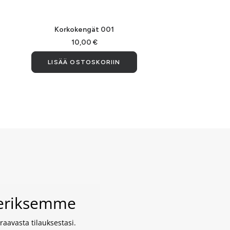
LISÄÄ OSTOSKORIIN
Korkokengät 001
10,00
€
LISÄÄ OSTOSKORIIN
veriksemme
aavasta tilauksestasi.