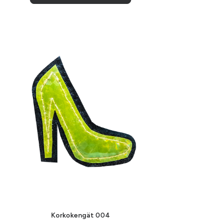
LISÄÄ OSTOSKORIIN
Korkokengät 004