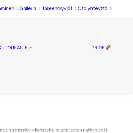
aminen
Galleria
Jälleenmyyjät
Ota yhteyttä
Hiirenkorva-
kirjanmerkit
Fantasia-kirjanmerkit
KUTOUKALLE
PRIDE
Penaalit
Piiloset
Kirjekuorilaukut
Kirjakorvakorut
Kirjakaulakorut
aisin strassikivin koristeltu musta lasten nahkarusetti