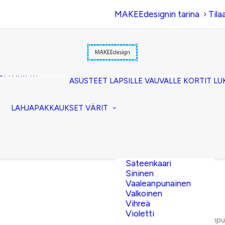
MAKEEdesignin tarina
Tila
Beige
Eläinkuosi
Hopea
Keltainen
uset
Kerma
akkopussukka)
Kulta
et (clutch)
ASUSTEET
LAPSILLE
VAUVALLE
KORTIT
LU
Lila
kuorilaukut
Musta
lit
Oranssi
ttavat
LAHJAPAKKAUKSET
VÄRIT
Pinkki
akot
Pronssi
pussit
Punainen
Ruskea
Ruusukulta
Sateenkaari
Sininen
Vaaleanpunainen
Valkoinen
Vihreä
Violetti
Etusivu
Pride
Vaaleanpun