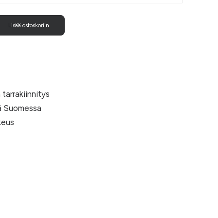
Lisää ostoskoriin
tarrakiinnitys
nä Suomessa
keus