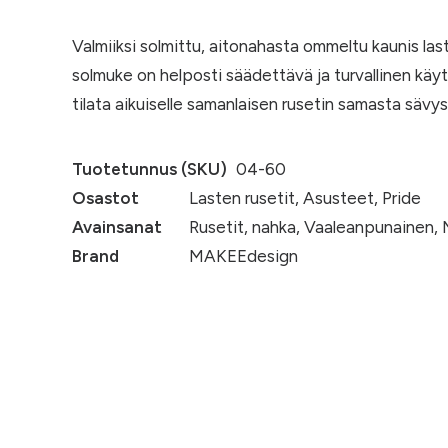
Valmiiksi solmittu, aitonahasta ommeltu kaunis laste
solmuke on helposti säädettävä ja turvallinen käyt
tilata aikuiselle samanlaisen rusetin samasta sävys
Tuotetunnus (SKU)
04-60
Osastot
Lasten rusetit
,
Asusteet
,
Pride
Avainsanat
Rusetit
,
nahka
,
Vaaleanpunainen
,
Brand
MAKEEdesign