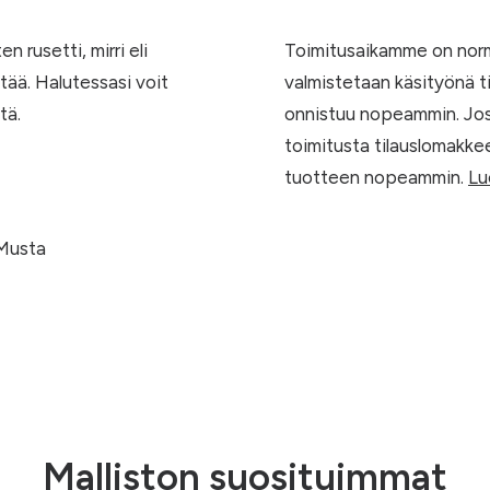
n rusetti, mirri eli
Toimitusaikamme on normaa
tää. Halutessasi voit
valmistetaan käsityönä ti
tä.
onnistuu nopeammin. Jos
toimitusta tilauslomakk
tuotteen nopeammin.
Lu
Musta
Malliston suosituimmat