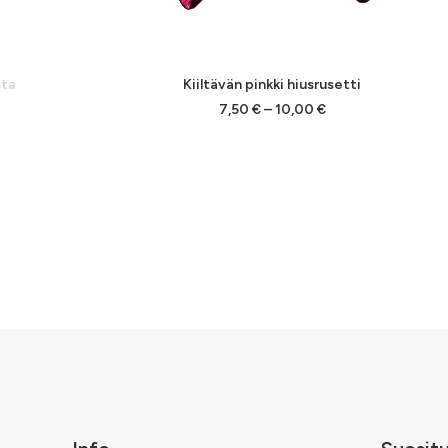
sta
Kiiltävän pinkki hiusrusetti
Hintaluokka:
7,50
€
–
10,00
€
7,50 €
-
10,00 €