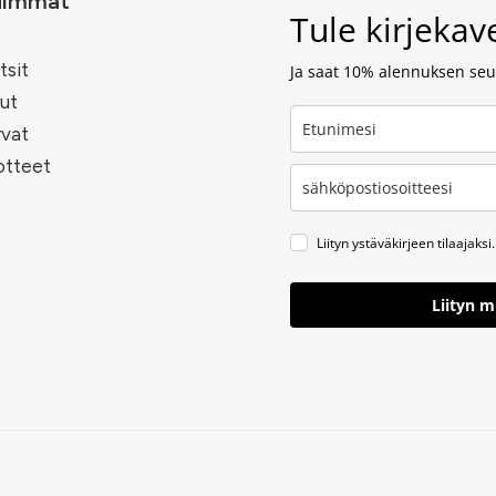
uimmat
Tule kirjeka
tsit
Ja saat 10% alennuksen seur
ut
rvat
otteet
Liityn ystäväkirjeen tilaajaksi.
Liityn 