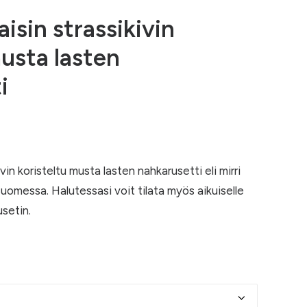
isin strassikivin
musta lasten
i
in koristeltu musta lasten nahkarusetti eli mirri
uomessa. Halutessasi voit tilata myös aikuiselle
setin.