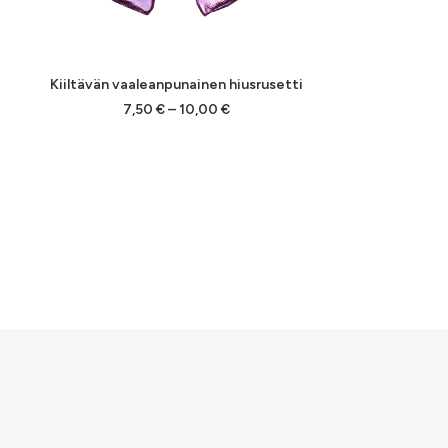
Kiiltävän vaaleanpunainen hiusrusetti
Hintaluokka:
7,50
€
–
10,00
€
7,50 €
-
10,00 €