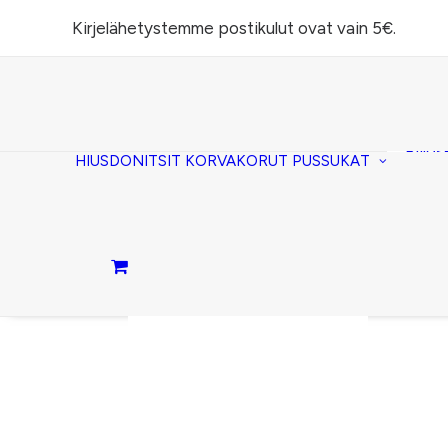
Kirjelähetystemme postikulut ovat vain 5€.
Task
(lomp
Piilos
HIUSDONITSIT
KORVAKORUT
PUSSUKAT
Kirje
Penaa
Taite
lomp
Passi
Ostoskori on tyhjä.