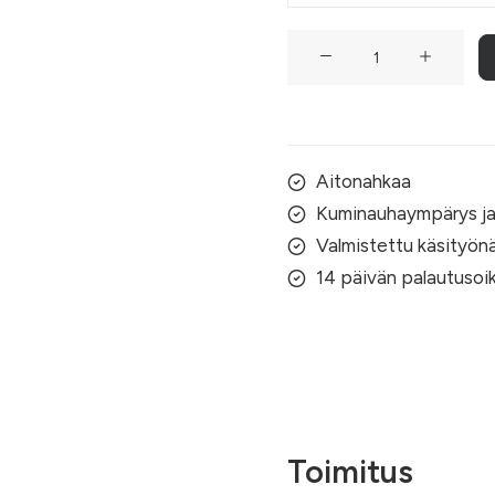
Vaaleanpunaisin
strassikivin
koristeltu
musta
lasten
Aitonahkaa
nahkarusetti
Kuminauhaympärys ja 
määrä
Valmistettu käsityö
14 päivän palautusoi
Toimitus