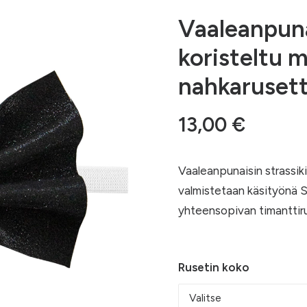
Vaaleanpuna
koristeltu 
nahkarusett
13,00
€
Vaaleanpunaisin strassikiv
valmistetaan käsityönä S
yhteensopivan timanttiru
Rusetin koko