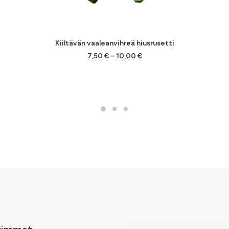
Kiiltävän vaaleanvihreä hiusrusetti
Hintaluokka:
7,50
€
–
10,00
€
7,50 €
-
10,00 €