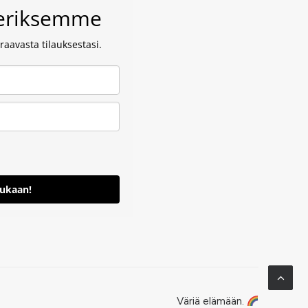
veriksemme
aavasta tilauksestasi.
mukaan!
Väriä elämään.