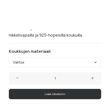
Hintaluokka:
10,00
€
–
11,50
€
10,00 €
Vaaleanpunaiset roikkuvat helmikorvakorut
-
heijastavat upeasti valoa ja sopivat siten niin
11,50 €
arkeen kuin juhlaan! Korvakorut on saatavilla
nikkelivapailla ja 925-hopeisilla koukuilla.
Koukkujen materiaali
Vaaleanpunaiset
Helmiset
(008)
Lisää ostoskoriin
määrä