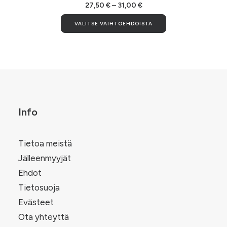
useampi
Hintaluokka:
27,50
€
–
31,00
€
27,50 €
muunnelma.
Tällä
-
VALITSE VAIHTOEHDOISTA
Voit
tuotteella
31,00 €
tehdä
on
valinnat
useampi
tuotteen
.
muunnelma.
sivulla.
Voit
tehdä
valinnat
tuotteen
sivulla.
Info
Tietoa meistä
Jälleenmyyjät
Ehdot
Tietosuoja
Evästeet
Ota yhteyttä