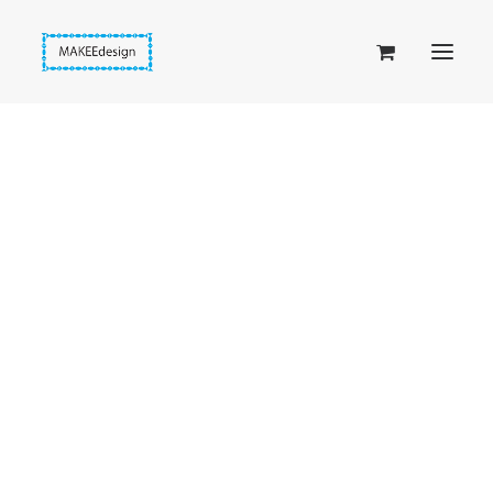
Taskuset (lompakkopussukka)
Piiloset (clutch)
Kirjekuorilaukut
Penaalit
Taitettavat lompakot
Etusivu
Helmikorvakorut
Passipussit
Vaaleanpunaiset Helmiset (008)
Hiirenkorva-kirjanmerkit
Fantasia-kirjanmerkit
Penaalit
Piiloset
Kirjekuorilaukut
Kirjakorvakorut
Kirjakaulakorut
Beige