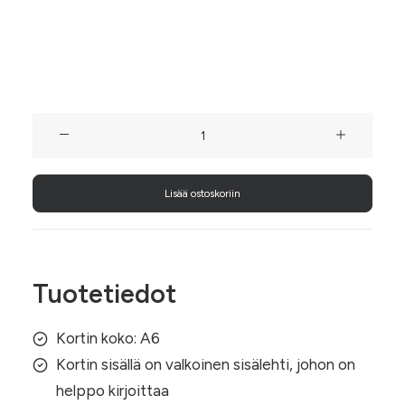
joko kultaisella tai hopeisella langalla.
Tutustu myös muihin joulukortteihimme!
Tonttu
Joulukortti:
Punainen
Lisää ostoskoriin
lakki
määrä
Tuotetiedot
Kortin koko: A6
Kortin sisällä on valkoinen sisälehti, johon on
helppo kirjoittaa