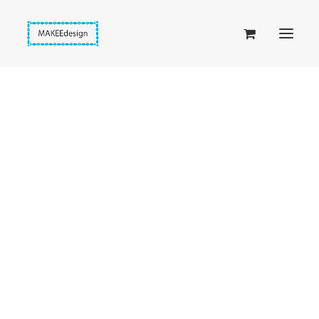
Taskuset (lompakkopussukka)
Piiloset (clutch)
Kirjekuorilaukut
Penaalit
Taitettavat lompakot
Etusivu
Joulukortit
Passipussit
Tonttu Joulukortti: Punainen lakki
Hiirenkorva-kirjanmerkit
Fantasia-kirjanmerkit
Penaalit
Piiloset
Kirjekuorilaukut
Kirjakorvakorut
Kirjakaulakorut
Beige