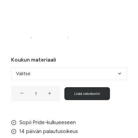
-
Sateenkaarisydän-korvakorut kiinnittävät katseet
11,50 €
niin Pride-kulkueessa kuin arjen kaunistuksena.
Sydämen koko on n. 5,5 cm x 6 cm. Valitse
nikkelivapaat tai 925-hopeiset koukut.
Koukun materiaali
Sateenkaarisydän-
Lisää ostoskoriin
korvakorut
määrä
Sopii Pride-kulkueeseen
14 päivän palautusoikeus