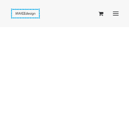
Taskuset (lompakkopussukka)
Piiloset (clutch)
Kirjekuorilaukut
Penaalit
Taitettavat lompakot
Passipussit
Hiirenkorva-kirjanmerkit
Fantasia-kirjanmerkit
Penaalit
Piiloset
Kirjekuorilaukut
Kirjakorvakorut
Kirjakaulakorut
Beige