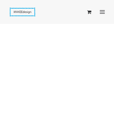
Taskuset (lompakkopussukka)
Piiloset (clutch)
Kirjekuorilaukut
Penaalit
Taitettavat lompakot
Passipussit
Hiirenkorva-kirjanmerkit
Fantasia-kirjanmerkit
Penaalit
Piiloset
Kirjekuorilaukut
Kirjakorvakorut
Kirjakaulakorut
Beige