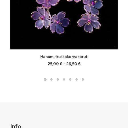
Tällä
Hanami-kukkakorvakorut
tuotteella
VALITSE VAIHTOEHDOISTA
on
Hintaluokka:
25,00
€
–
26,50
€
25,00 €
useampi
-
muunnelma.
26,50 €
Voit
tehdä
valinnat
tuotteen
sivulla.
Info