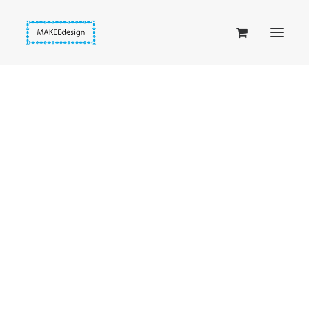
Taskuset (lompakkopussukka)
Piiloset (clutch)
Kirjekuorilaukut
Penaalit
Taitettavat lompakot
Passipussit
Hiirenkorva-kirjanmerkit
Fantasia-kirjanmerkit
Penaalit
Piiloset
Kirjekuorilaukut
Kirjakorvakorut
Kirjakaulakorut
Beige