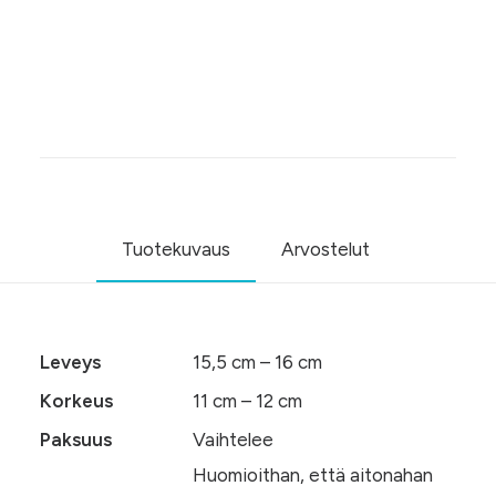
määrä
Osastot
Tarvikkeet
,
Nahkapalat
Aitonahkaa
Tuotekuvaus
Arvostelut
Leveys
15,5 cm – 16 cm
Korkeus
11 cm – 12 cm
Paksuus
Vaihtelee
Huomioithan, että aitonahan