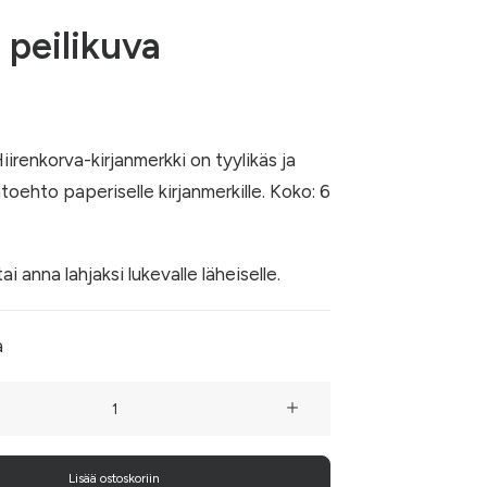
 peilikuva
irenkorva-kirjanmerkki on tyylikäs ja
toehto paperiselle kirjanmerkille. Koko: 6
tai anna lahjaksi lukevalle läheiselle.
a
Lisää ostoskoriin