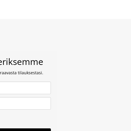
veriksemme
aavasta tilauksestasi.