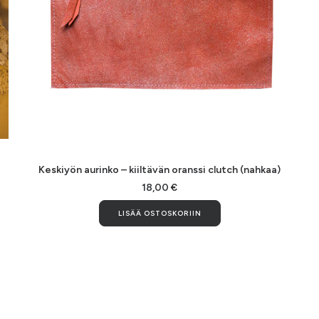
LISÄÄ OSTOSKORIIN
Keskiyön aurinko – kiiltävän oranssi clutch (nahkaa)
18,00
€
LISÄÄ OSTOSKORIIN
la
i
ma.