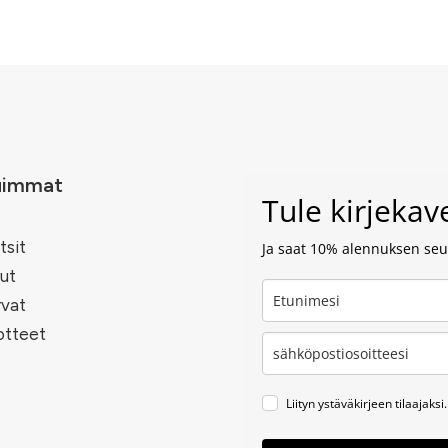
n
uimmat
Tule kirjeka
tsit
Ja saat 10% alennuksen seur
ut
rvat
otteet
Liityn ystäväkirjeen tilaajaksi.