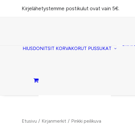
Kirjelähetystemme postikulut ovat vain 5€.
Task
(lomp
Piilos
HIUSDONITSIT
KORVAKORUT
PUSSUKAT
Kirje
Penaa
Taite
lomp
Passi
Ostoskori on tyhjä.
Etusivu
Kirjanmerkit
Pinkki peilikuva