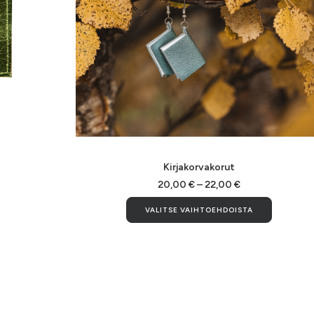
Tällä
tuotteella
VALITSE VAIHTOEHDOISTA
Kirjakorvakorut
on
useampi
Hintaluokka:
20,00
€
–
22,00
€
20,00 €
muunnelma.
Tällä
-
VALITSE VAIHTOEHDOISTA
Voit
tuotteel
22,00 €
tehdä
on
valinnat
useamp
tuotteen
muunnel
sivulla.
Voit
tehdä
valinnat