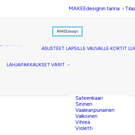
MAKEEdesignin tarina
Tila
Beige
Eläinkuosi
Hopea
Keltainen
uset
Kerma
akkopussukka)
Kulta
et (clutch)
ASUSTEET
LAPSILLE
VAUVALLE
KORTIT
LU
Lila
kuorilaukut
Musta
lit
Oranssi
ttavat
LAHJAPAKKAUKSET
VÄRIT
Pinkki
akot
Pronssi
pussit
Punainen
Ruskea
Ruusukulta
Sateenkaari
Sininen
Vaaleanpunainen
Valkoinen
Vihreä
Violetti