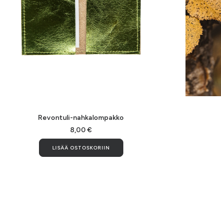
Tällä
tuotteell
LISÄÄ OSTOSKORIIN
Revontuli-nahkalompakko
on
useampi
8,00
€
muunnelm
LISÄÄ OSTOSKORIIN
Voit
tehdä
valinnat
tuotteen
sivulla.