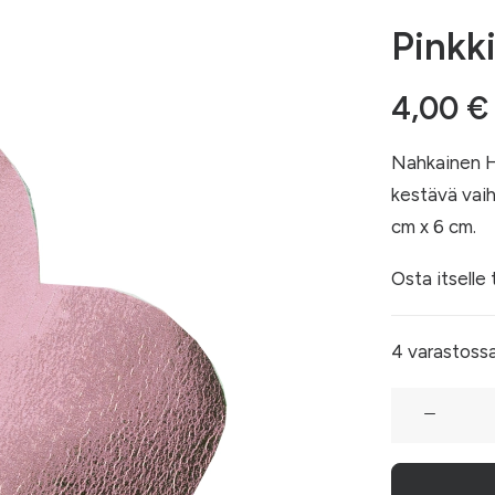
Pinkki
4,00
€
Nahkainen Hi
kestävä vaih
cm x 6 cm.
Osta itselle 
4 varastoss
Pinkki
peilikuva
määrä