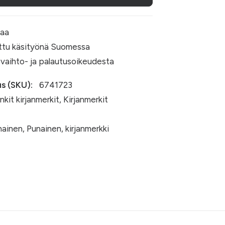
kaa
ttu käsityönä Suomessa
 vaihto- ja palautusoikeudesta
s (SKU):
6741723
nkit kirjanmerkit
,
Kirjanmerkit
nainen
,
Punainen
,
kirjanmerkki