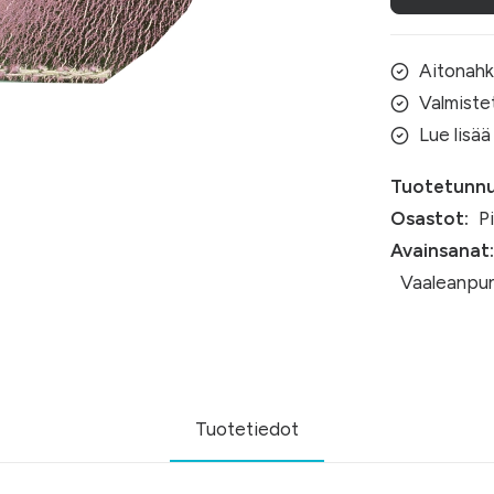
Aitonah
Valmiste
Lue lisää
Tuotetunnu
Osastot:
Pi
Avainsanat:
Vaaleanpu
Tuotetiedot