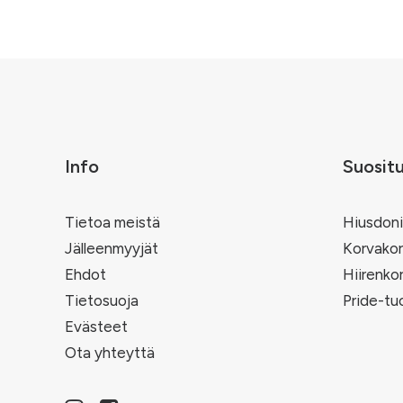
tuottee
sivulla.
Info
Suosit
Tietoa meistä
Hiusdoni
Jälleenmyyjät
Korvakor
Ehdot
Hiirenko
Tietosuoja
Pride-tu
Evästeet
Ota yhteyttä