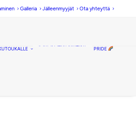
aminen
Galleria
Jälleenmyyjät
Ota yhteyttä
Hiirenkorva-
kirjanmerkit
Fantasia-kirjanmerkit
KUTOUKALLE
PRIDE
Penaalit
Piiloset
Kirjekuorilaukut
Kirjakorvakorut
Kirjakaulakorut