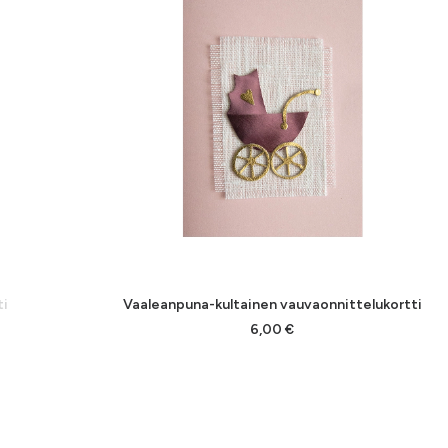
ti
Vaaleanpuna-kultainen vauvaonnittelukortti
LISÄÄ OSTOSKORIIN
6,00
€