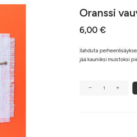
Oranssi vau
6,00
€
Ilahduta perheenlisäykses
jää kauniiksi muistoksi 
Oranssi
vauvaonnittelut-
kortti
määrä