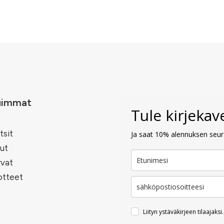
uimmat
Tule kirjeka
tsit
Ja saat 10% alennuksen seura
ut
rvat
otteet
Liityn ystäväkirjeen tilaajaksi.