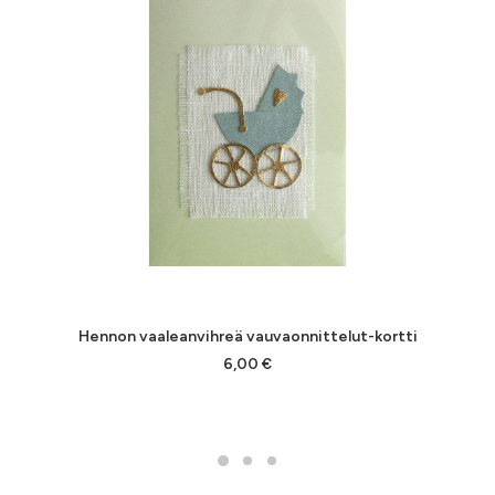
Hennon vaaleanvihreä vauvaonnittelut-kortti
LISÄÄ OSTOSKORIIN
6,00
€