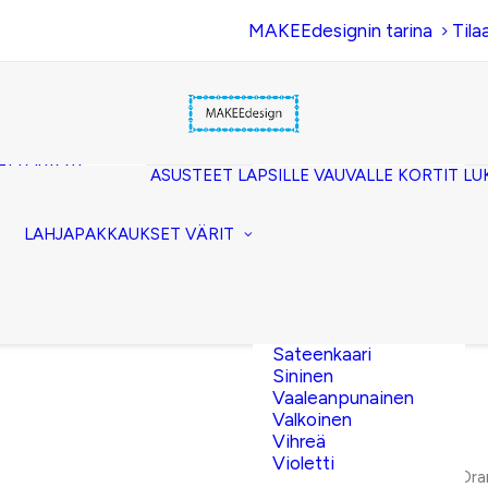
MAKEEdesignin tarina
Tila
Beige
Eläinkuosi
Hopea
Keltainen
uset
Kerma
akkopussukka)
Kulta
et (clutch)
ASUSTEET
LAPSILLE
VAUVALLE
KORTIT
LU
Lila
kuorilaukut
Musta
lit
Oranssi
ttavat
LAHJAPAKKAUKSET
VÄRIT
Pinkki
akot
Pronssi
pussit
Punainen
Ruskea
Ruusukulta
Sateenkaari
Sininen
Vaaleanpunainen
Valkoinen
Vihreä
Violetti
Etusivu
Vauvakortit
Ora