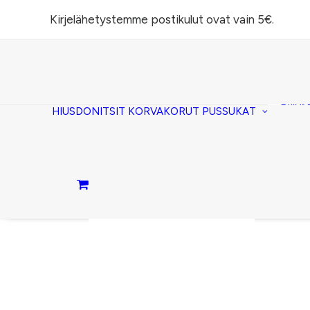
Kirjelähetystemme postikulut ovat vain 5€.
Task
(lomp
Piilos
HIUSDONITSIT
KORVAKORUT
PUSSUKAT
Kirje
Penaa
Taite
lomp
Passi
Ostoskori on tyhjä.