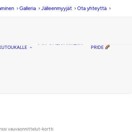
aminen
Galleria
Jälleenmyyjät
Ota yhteyttä
Hiirenkorva-
kirjanmerkit
Fantasia-kirjanmerkit
KUTOUKALLE
PRIDE
Penaalit
Piiloset
Kirjekuorilaukut
Kirjakorvakorut
Kirjakaulakorut
nssi vauvaonnittelut-kortti