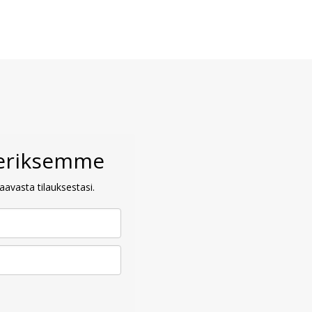
veriksemme
avasta tilauksestasi.