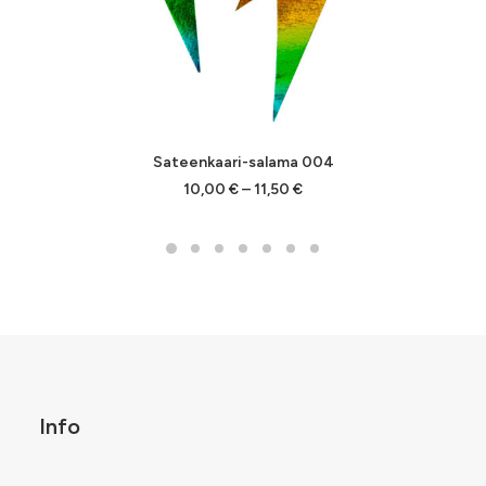
Sateenkaari-salama 004
Hintaluokka:
10,00
€
–
11,50
€
10,00 €
-
11,50 €
Info