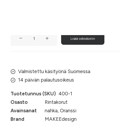
aitonahasta. Näyttävä ja suurikokoinen kukkakoru
on takuuvarma katseenkääntäjä!
Oranssi
Lisää ostoskoriin
kukka-
rintakoru
(nahkaa)
määrä
Valmistettu käsityönä Suomessa
14 päivän palautusoikeus
Tuotetunnus (SKU)
400-1
Osasto
Rintakorut
Avainsanat
nahka
,
Oranssi
Brand
MAKEEdesign