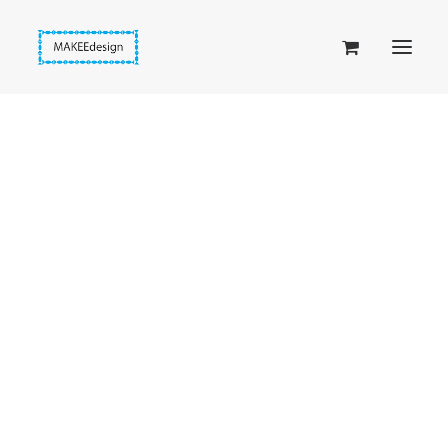
Taskuset (lompakkopussukka)
Piiloset (clutch)
Kirjekuorilaukut
Penaalit
Taitettavat lompakot
Passipussit
Hiirenkorva-kirjanmerkit
Fantasia-kirjanmerkit
Penaalit
Piiloset
Kirjekuorilaukut
Kirjakorvakorut
Kirjakaulakorut
Beige