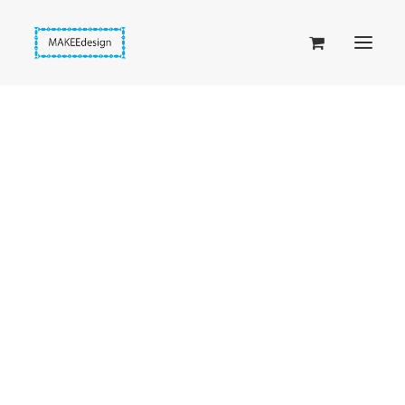
Taskuset (lompakkopussukka)
Piiloset (clutch)
Kirjekuorilaukut
Penaalit
Taitettavat lompakot
Passipussit
Hiirenkorva-kirjanmerkit
Fantasia-kirjanmerkit
Penaalit
Piiloset
Kirjekuorilaukut
Kirjakorvakorut
Kirjakaulakorut
Beige