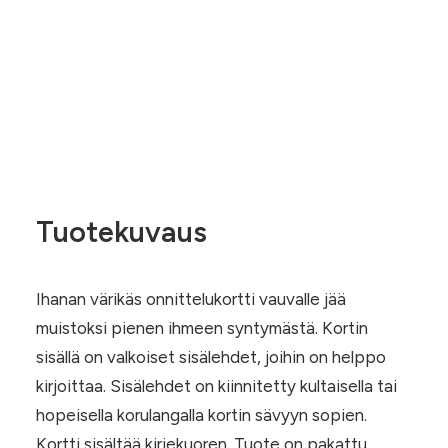
Okranvärinen
Lisää ostoskoriin
vauvakortti
määrä
Tuotekuvaus
Ihanan värikäs onnittelukortti vauvalle jää
muistoksi pienen ihmeen syntymästä. Kortin
sisällä on valkoiset sisälehdet, joihin on helppo
kirjoittaa. Sisälehdet on kiinnitetty kultaisella tai
hopeisella korulangalla kortin sävyyn sopien.
Kortti sisältää kirjekuoren. Tuote on pakattu