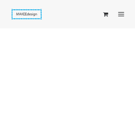
Taskuset (lompakkopussukka)
Piiloset (clutch)
Kirjekuorilaukut
Penaalit
Taitettavat lompakot
Etusivu
Vaaleat donitsit
Passipussit
Monivärinen sydänkuvioinen tylli-hiusdonitsi
Hiirenkorva-kirjanmerkit
Fantasia-kirjanmerkit
Penaalit
Piiloset
Kirjekuorilaukut
Kirjakorvakorut
Kirjakaulakorut
Beige