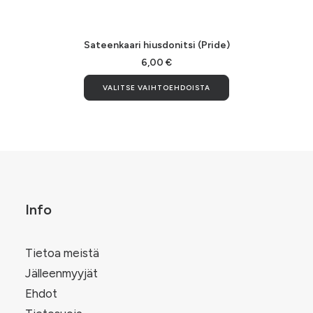
Sateenkaari hiusdonitsi (Pride)
6,00
€
Tällä
VALITSE VAIHTOEHDOISTA
tuotteella
on
useampi
.
muunnelma.
Voit
tehdä
valinnat
tuotteen
sivulla.
Info
Tietoa meistä
Jälleenmyyjät
Ehdot