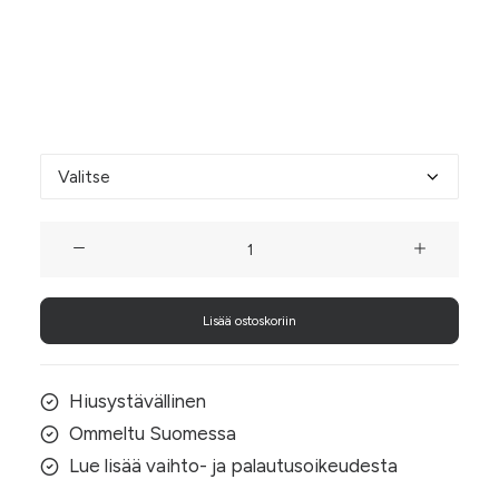
toivomasi koko (10cm–13cm Ø) donitsin
halkaisijalla eli leveydellä.
Donitsin koko
Monivärinen
sydänkuvioinen
tylli-
Lisää ostoskoriin
hiusdonitsi
määrä
Hiusystävällinen
Ommeltu Suomessa
Lue lisää vaihto- ja palautusoikeudesta