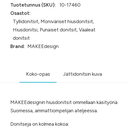
Tuotetunnus (SKU):
10-17460
Osastot:
Tyllidonitsit
,
Moniväriset hiusdonitsit
,
Hiusdonitsi
,
Punaiset donitsit
,
Vaaleat
donitsit
Brand:
MAKEEdesign
Koko-opas
Jättidonitsin kuva
MAKEEdesignin hiusdonitsit ommellaan käsityönä
Suomessa, ammattiompelijan ateljeessa.
Donitseja on kolmea kokoa: