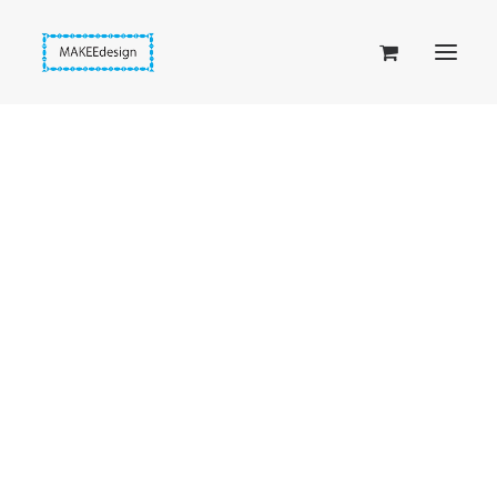
Taskuset (lompakkopussukka)
Piiloset (clutch)
Kirjekuorilaukut
Penaalit
Taitettavat lompakot
Passipussit
Hiirenkorva-kirjanmerkit
Fantasia-kirjanmerkit
Penaalit
Piiloset
Kirjekuorilaukut
Kirjakorvakorut
Kirjakaulakorut
Beige