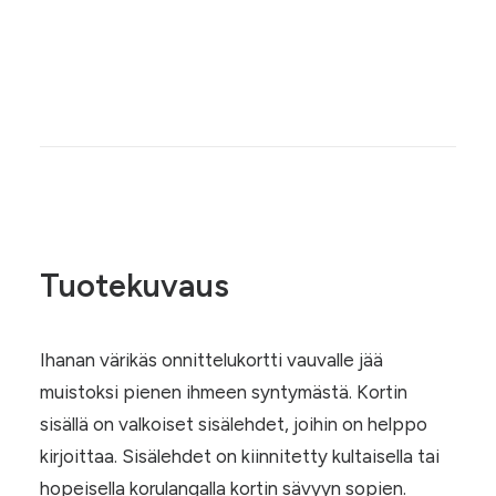
Kirkkaan
Lisää ostoskoriin
oranssi
vauvaonnittelukortti
määrä
Tuotekuvaus
Ihanan värikäs onnittelukortti vauvalle jää
muistoksi pienen ihmeen syntymästä. Kortin
sisällä on valkoiset sisälehdet, joihin on helppo
kirjoittaa. Sisälehdet on kiinnitetty kultaisella tai
hopeisella korulangalla kortin sävyyn sopien.