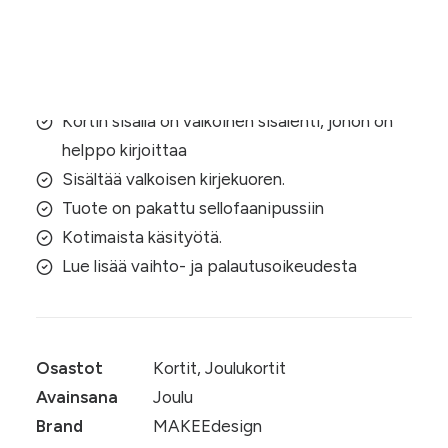
tonttu
määrä
Kortti on kooltaan A6
Kortin sisällä on valkoinen sisälehti, johon on
helppo kirjoittaa
Sisältää valkoisen kirjekuoren.
Tuote on pakattu sellofaanipussiin
Kotimaista käsityötä.
Lue lisää vaihto- ja palautusoikeudesta
Osastot
Kortit
,
Joulukortit
Avainsana
Joulu
Brand
MAKEEdesign