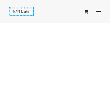
Taskuset (lompakkopussukka)
Piiloset (clutch)
Kirjekuorilaukut
Penaalit
Taitettavat lompakot
Passipussit
Hiirenkorva-kirjanmerkit
Fantasia-kirjanmerkit
Penaalit
Piiloset
Kirjekuorilaukut
Kirjakorvakorut
Kirjakaulakorut
Beige