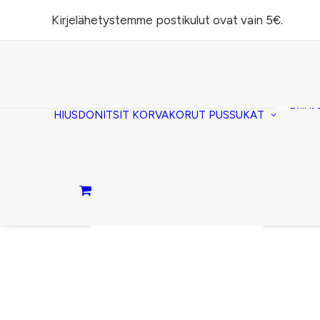
Kirjelähetystemme postikulut ovat vain 5€.
Task
(lomp
Piilos
HIUSDONITSIT
KORVAKORUT
PUSSUKAT
Kirje
Penaa
Taite
lomp
Passi
Ostoskori on tyhjä.