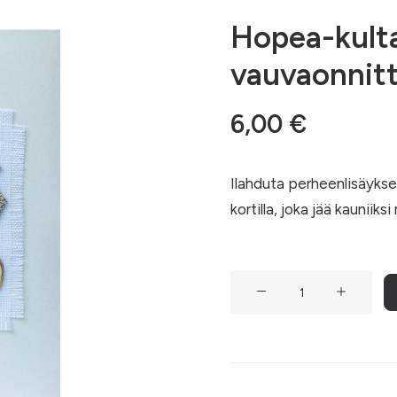
Hopea-kult
vauvaonnitt
6,00
€
Ilahduta perheenlisäykse
kortilla, joka jää kaunii
Hopea-
kultainen
vauvaonnittelukortti
määrä