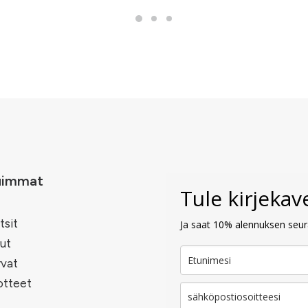
uimmat
Tule kirjeka
tsit
Ja saat 10% alennuksen seura
ut
rvat
otteet