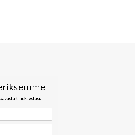
veriksemme
avasta tilauksestasi.