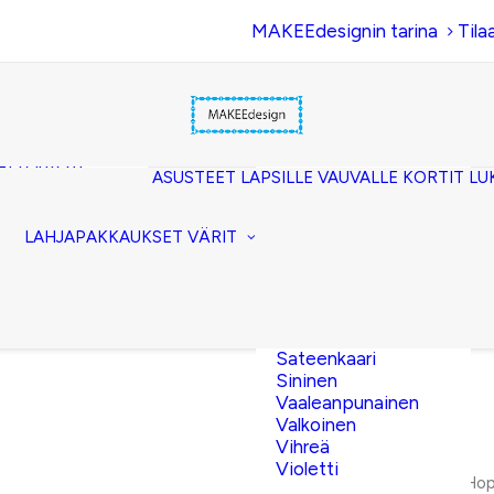
MAKEEdesignin tarina
Tila
Beige
Eläinkuosi
Hopea
Keltainen
uset
Kerma
akkopussukka)
Kulta
et (clutch)
ASUSTEET
LAPSILLE
VAUVALLE
KORTIT
LU
Lila
kuorilaukut
Musta
lit
Oranssi
ttavat
LAHJAPAKKAUKSET
VÄRIT
Pinkki
akot
Pronssi
pussit
Punainen
Ruskea
Ruusukulta
Sateenkaari
Sininen
Vaaleanpunainen
Valkoinen
Vihreä
Violetti
Etusivu
Vauvakortit
Hop