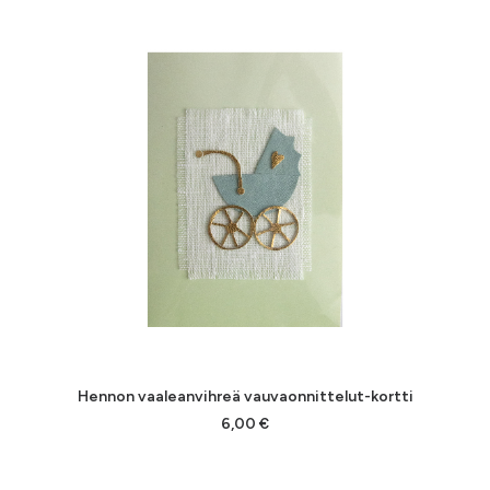
Hennon vaaleanvihreä vauvaonnittelut-kortti
LISÄÄ OSTOSKORIIN
6,00
€