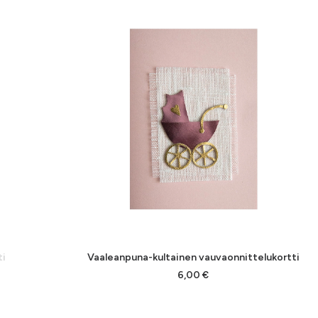
ti
Vaaleanpuna-kultainen vauvaonnittelukortti
LISÄÄ OSTOSKORIIN
6,00
€