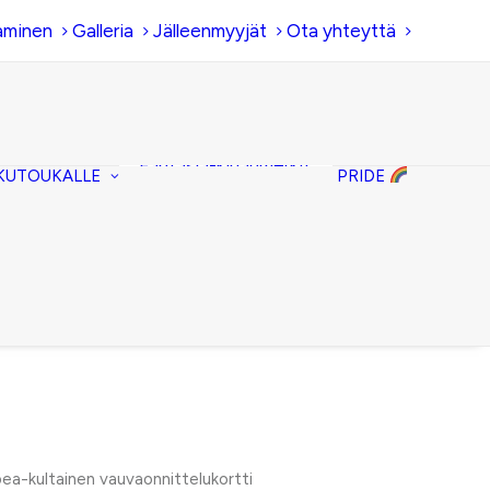
aminen
Galleria
Jälleenmyyjät
Ota yhteyttä
Hiirenkorva-
kirjanmerkit
Fantasia-kirjanmerkit
KUTOUKALLE
PRIDE
Penaalit
Piiloset
Kirjekuorilaukut
Kirjakorvakorut
Kirjakaulakorut
ea-kultainen vauvaonnittelukortti