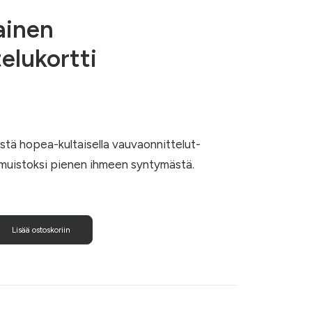
ainen
elukortti
stä hopea-kultaisella vauvaonnittelut-
ksi muistoksi pienen ihmeen syntymästä.
Lisää ostoskoriin