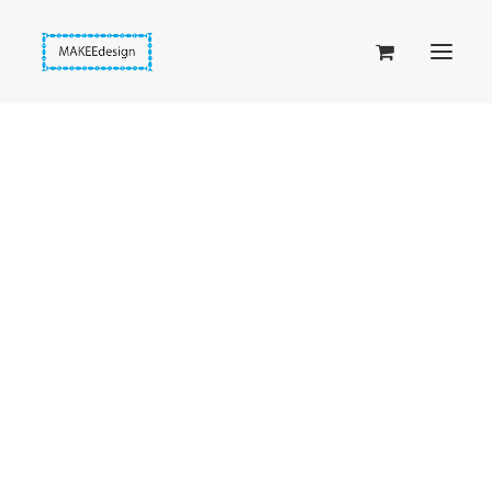
Taskuset (lompakkopussukka)
Piiloset (clutch)
Kirjekuorilaukut
Penaalit
Taitettavat lompakot
Etusivu
Korvakorut
Passipussit
Heijasvat pinkit kukkakorvakorut
Hiirenkorva-kirjanmerkit
Fantasia-kirjanmerkit
Penaalit
Piiloset
Kirjekuorilaukut
Kirjakorvakorut
Kirjakaulakorut
Beige