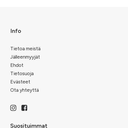
muunnelma.
.
sivulla.
Voit
tehdä
valinnat
tuotteen
sivulla.
Info
Tietoa meistä
Jälleenmyyjät
Ehdot
Tietosuoja
Evästeet
Ota yhteyttä
Suosituimmat