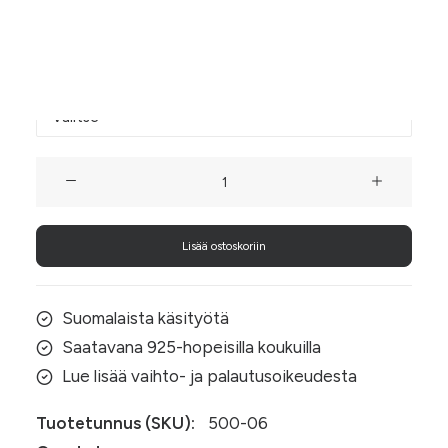
valo osuu niihin.
Koukun materiaali
Heijasvat
pinkit
kukkakorvakorut
Lisää ostoskoriin
määrä
Suomalaista käsityötä
Saatavana 925-hopeisilla koukuilla
Lue lisää vaihto- ja palautusoikeudesta
Tuotetunnus (SKU):
500-06