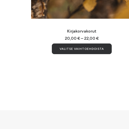
Tällä
tuotteella
VALITSE VAIHTOEHDOISTA
Kirjakorvakorut
on
useampi
Hintaluokka:
20,00
€
–
22,00
€
20,00 €
muunnelma.
Tällä
-
VALITSE VAIHTOEHDOISTA
Voit
tuotteel
22,00 €
tehdä
on
valinnat
useamp
tuotteen
muunnel
sivulla.
Voit
tehdä
valinnat
tuottee
sivulla.