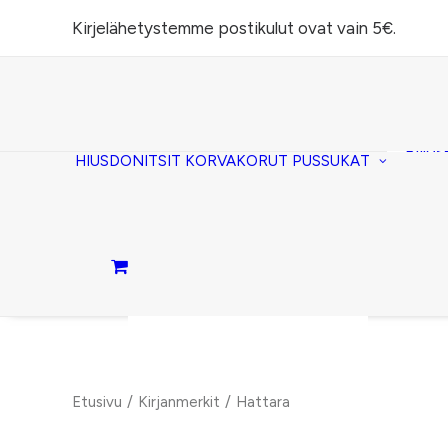
Kirjelähetystemme postikulut ovat vain 5€.
Task
(lomp
Piilos
HIUSDONITSIT
KORVAKORUT
PUSSUKAT
Kirje
Penaa
Taite
lomp
Passi
Ostoskori on tyhjä.
Etusivu
Kirjanmerkit
Hattara