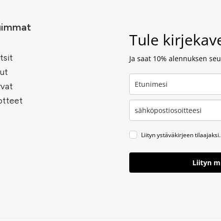
uimmat
Tule kirjeka
tsit
Ja saat 10% alennuksen seur
ut
rvat
otteet
Liityn ystäväkirjeen tilaajaksi.
Liityn 