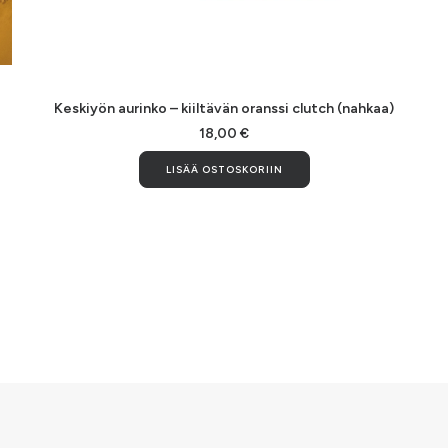
LISÄÄ OSTOSKORIIN
Keskiyön aurinko – kiiltävän oranssi clutch (nahkaa)
18,00
€
LISÄÄ OSTOSKORIIN
la
i
ma.
n