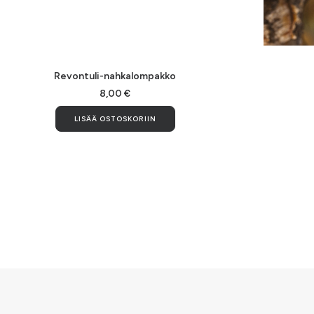
Tällä
tuotteell
LISÄÄ OSTOSKORIIN
Revontuli-nahkalompakko
on
useampi
8,00
€
muunnelm
LISÄÄ OSTOSKORIIN
Voit
tehdä
valinnat
tuotteen
sivulla.