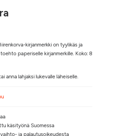
ra
irenkorva-kirjanmerkki on tyylikäs ja
toehto paperiselle kirjanmerkille. Koko: 8
tai anna lahjaksi lukevalle läheiselle.
pu
kaa
ttu käsityönä Suomessa
 vaihto- ja palautusoikeudesta