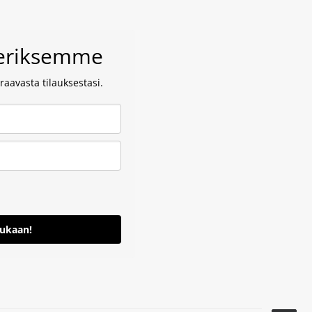
veriksemme
aavasta tilauksestasi.
mukaan!