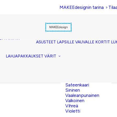
MAKEEdesignin tarina
Tila
Beige
Eläinkuosi
Hopea
Keltainen
uset
Kerma
akkopussukka)
Kulta
et (clutch)
ASUSTEET
LAPSILLE
VAUVALLE
KORTIT
LU
Lila
kuorilaukut
Musta
lit
Oranssi
ttavat
LAHJAPAKKAUKSET
VÄRIT
Pinkki
akot
Pronssi
pussit
Punainen
Ruskea
Ruusukulta
Sateenkaari
Sininen
Vaaleanpunainen
Valkoinen
Vihreä
Violetti