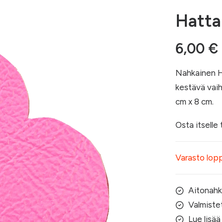
Hatta
6,00
€
Nahkainen Hi
kestävä vaih
cm x 8 cm.
Osta itselle 
Varasto lop
Aitonah
Valmiste
Lue lisää